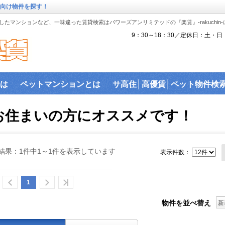
ー向け物件を探す！
たマンションなど、一味違った賃貸検索はパワーズアンリミテッドの『楽賃』-rakuchin
9：30～18：30／定休日：土・日
は
ペットマンションとは
サ高住│高優賃│ペット物件検
『楽賃』賃貸物件沿線から検索
ペット可物件
沿線検索
お住まいの方にオススメです！
駅近物件
ハイセキュリティ物件
敷金礼金ゼロ物件
バ
ス│賃貸建物で利用可能なネットを調査！
建物ライブラリ
結果：1件中1～1件を表示しています
表示件数：
駐車場を探す。
1
物件を並べ替え
新