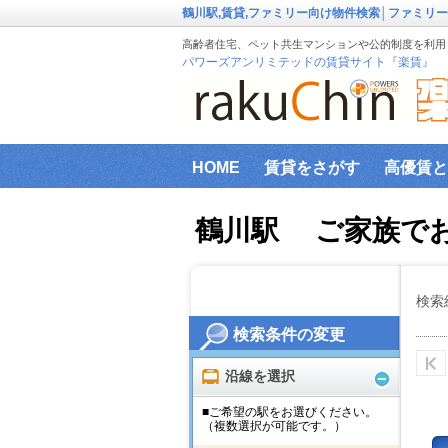
鶴川駅,賃貸,ファミリー向け物件検索│ファミリ
高齢者住宅、ペット共生マンションや公的制度を利用し
パワーズアンリミテッドの賃貸サイト『楽賃』
HOME
賃貸をさがす
高優賃と
『楽賃』賃貸物件エリアから検索
鶴川駅 ご家族で
ファミリー向け物件
新築物件
インターネット設備事前確認サービ
検索
検索条件の変更
横浜市高齢者向け地域優良賃貸住宅
沿線を選択
■ご希望の駅をお選びください。
（複数選択が可能です。）