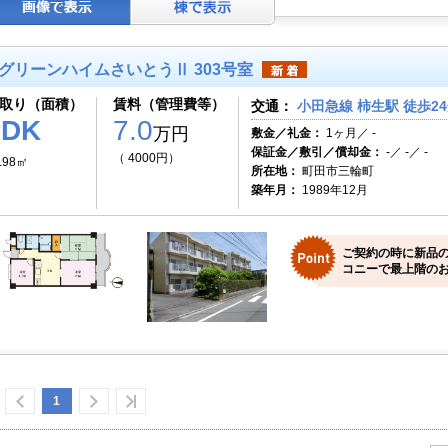
グリーンハイムさいとうⅡ 303号室
取り（面積）
賃料（管理費等）
交通：
小田急線 柿生駅 徒歩2
3DK
7.0
万円
敷金／礼金：
1ヶ月／ -
保証金／敷引／償却金：
-／ -／ -
（ 4000円）
.98㎡
所在地：
町田市三輪町
築年月：
1989年12月
ご契約の時に新品
コニーで最上階のお
1