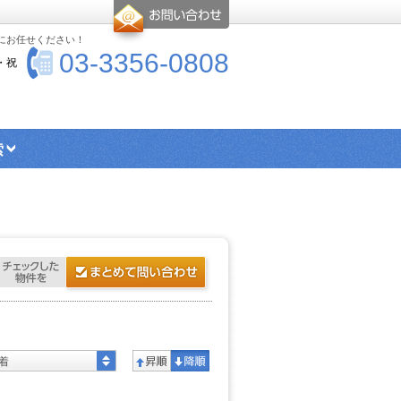
-にお任せください！
03-3356-0808
・祝
索
エリア検索
シングル向け物件
ス・トイレ別物件
楽器可物件
ー
高優賃とは
着