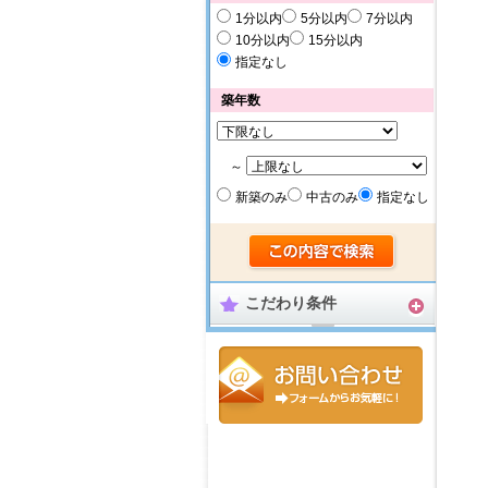
1分以内
5分以内
7分以内
10分以内
15分以内
指定なし
築年数
～
新築のみ
中古のみ
指定なし
こだわり条件