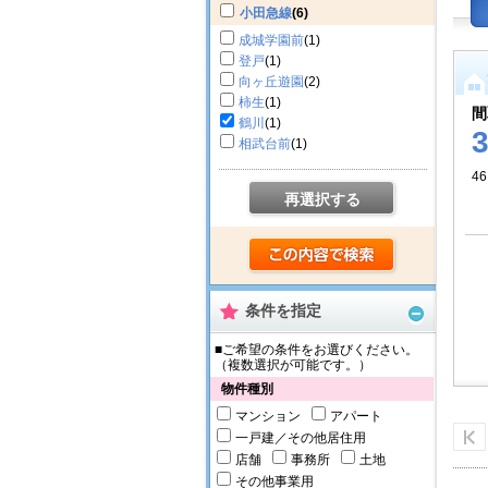
小田急線
(6)
成城学園前
(1)
登戸
(1)
向ヶ丘遊園
(2)
柿生
(1)
間
鶴川
(1)
相武台前
(1)
46
再選択する
条件を指定
■ご希望の条件をお選びください。
（複数選択が可能です。）
物件種別
マンション
アパート
一戸建／その他居住用
店舗
事務所
土地
その他事業用