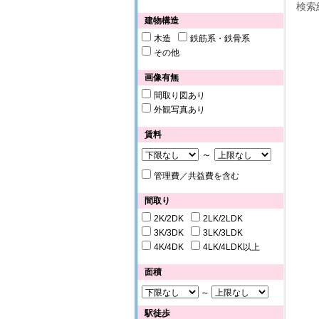
検索
建物構造
木造
鉄筋系・鉄骨系
その他
画像有無
間取り図あり
外観写真あり
賃料
～
管理費／共益費を含む
間取り
2K/2DK
2LK/2LDK
3K/3DK
3LK/3LDK
4K/4DK
4LK/4LDK以上
面積
～
駅徒歩