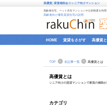
高優賃│家賃補助ありシニア向けマンション
高齢者住宅、ペット共生マンションや公的制度を利用し
高齢者向け優良賃貸住宅の説明
HOME
賃貸をさがす
高優賃と
『楽賃』賃貸物件エリアから検索
ファミリー向け物件
新築物件
>
>
TOP
全記事一覧
高優賃とは
インターネット設備事前確認サービ
高優賃とは
横浜市高齢者向け地域優良賃貸住宅
シニア向けの賃貸マンションで家賃の補助が
カテゴリ