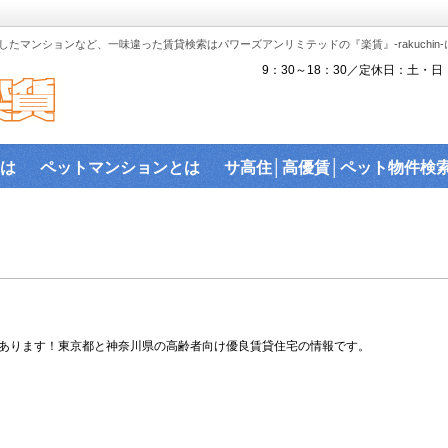
たマンションなど、一味違った賃貸検索はパワーズアンリミテッドの『楽賃』-rakuchin
9：30～18：30／定休日：土・日
は
ペットマンションとは
サ高住│高優賃│ペット物件検
『楽賃』賃貸物件沿線から検索
ペット可物件
沿線検索
駅近物件
ハイセキュリティ物件
敷金礼金ゼロ物件
バ
ス│賃貸建物で利用可能なネットを調査！
建物ライブラリ
駐車場を探す。
あります！東京都と神奈川県の高齢者向け優良賃貸住宅の情報です。