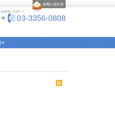
-にお任せください！
03-3356-0808
・祝
索
エリア検索
シングル向け物件
ス・トイレ別物件
楽器可物件
ー
高優賃とは