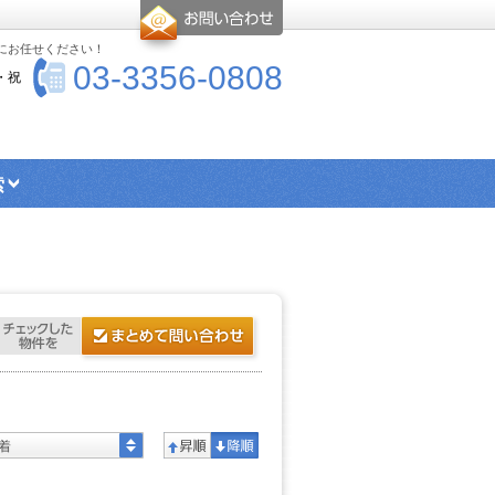
-にお任せください！
03-3356-0808
・祝
索
エリア検索
シングル向け物件
ス・トイレ別物件
楽器可物件
ー
高優賃とは
着