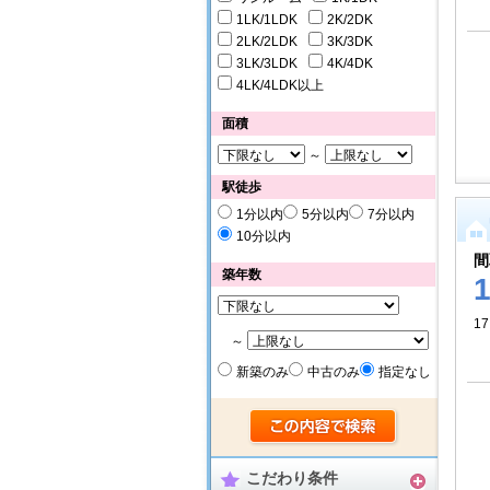
1LK/1LDK
2K/2DK
2LK/2LDK
3K/3DK
3LK/3LDK
4K/4DK
4LK/4LDK以上
面積
～
駅徒歩
1分以内
5分以内
7分以内
10分以内
間
築年数
17
～
新築のみ
中古のみ
指定なし
こだわり条件