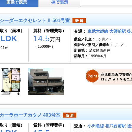
シーダーエクセレントⅡ 501号室
取り（面積）
賃料（管理費等）
交通：
東武大師線 大師前駅 徒
3LDK
14.5
万円
敷金／礼金：
1ヶ月／ -
保証金／敷引／償却金：
-／ -／ -
（ 15000円）
.21㎡
所在地：
足立区西新井
築年月：
1998年4月
商店街至近で買物が
ロック ★ＴＶモニタ
カーラホーチカタノ 403号室
取り（面積）
賃料（管理費等）
交通：
小田急線 相武台前駅 徒