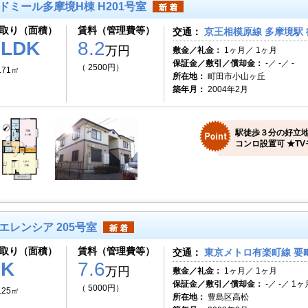
ドミール多摩境H棟 H201号室
取り（面積）
賃料（管理費等）
交通：
京王相模原線 多摩境駅 
1LDK
8.2
万円
敷金／礼金：
1ヶ月／ 1ヶ月
保証金／敷引／償却金：
-／ -／ -
（ 2500円）
.71㎡
所在地：
町田市小山ヶ丘
築年月：
2004年2月
駅徒歩３分の好立地
コンロ設置可 ★TV
エレンシア 205号室
取り（面積）
賃料（管理費等）
交通：
東京メトロ有楽町線 要町
1K
7.6
万円
敷金／礼金：
1ヶ月／ 1ヶ月
保証金／敷引／償却金：
-／ -／ 1ヶ
（ 5000円）
.25㎡
所在地：
豊島区高松