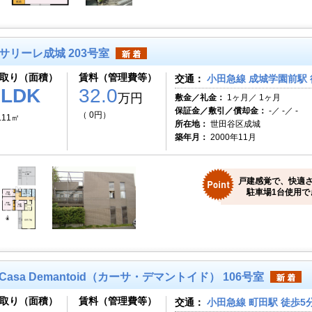
サリーレ成城 203号室
取り（面積）
賃料（管理費等）
交通：
小田急線 成城学園前駅 
3LDK
32.0
万円
敷金／礼金：
1ヶ月／ 1ヶ月
保証金／敷引／償却金：
-／ -／ -
（ 0円）
.11㎡
所在地：
世田谷区成城
築年月：
2000年11月
戸建感覚で、快適
駐車場1台使用でき
Casa Demantoid（カーサ・デマントイド） 106号室
取り（面積）
賃料（管理費等）
交通：
小田急線 町田駅 徒歩5