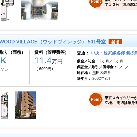
で１２分（赤羽駅に
WOOD VILLAGE（ウッドヴィレッジ） 501号室
取り（面積）
賃料（管理費等）
交通：
中央・総武線各停 錦糸町
1K
11.4
万円
敷金／礼金：
1ヶ月／ 1ヶ月
保証金／敷引／償却金：
-／ -／ -
（ 6000円）
.81㎡
所在地：
墨田区錦糸
築年月：
2002年3月
東京スカイツリー
立地。 周辺は単身