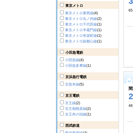
東京メトロ
65
東京メトロ東西線
(4)
東京メトロ丸ノ内線
(2)
東京メトロ千代田線
(1)
東京メトロ半蔵門線
(1)
東京メトロ有楽町線
(1)
東京メトロ副都心線
(1)
小田急電鉄
小田急線
(4)
小田急多摩線
(1)
京浜急行電鉄
京急本線
(5)
間
京王電鉄
京王線
(2)
46
京王相模原線
(2)
京王井の頭線
(1)
西武鉄道