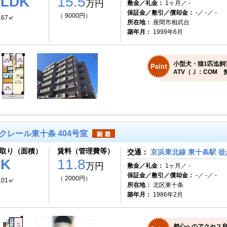
3LDK
15.5
万円
敷金／礼金：
1ヶ月／ -
保証金／敷引／償却金：
-／ -／ -
（ 9000円）
.67㎡
所在地：
座間市相武台
築年月：
1999年6月
小型犬・猫1匹迄飼
ATV（Ｊ：COM 
クレール東十条 404号室
取り（面積）
賃料（管理費等）
交通：
京浜東北線 東十条駅 徒
2K
11.8
万円
敷金／礼金：
1ヶ月／ -
保証金／敷引／償却金：
-／ -／ -
（ 2000円）
.01㎡
所在地：
北区東十条
築年月：
1986年2月
都心へのアクセス良