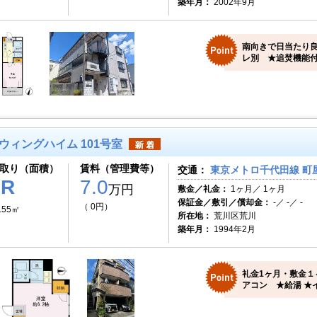
築年月：
2002年9月
南向きで日当たり良
レ別 ★追焚機能付
ウィングハイム 101号室
取り（面積）
賃料（管理費等）
交通：
東京メトロ千代田線 町屋
1R
7.0
万円
敷金／礼金：
1ヶ月／ 1ヶ月
保証金／敷引／償却金：
-／ -／ -
（ 0円）
.55㎡
所在地：
荒川区荒川
築年月：
1994年2月
礼金1ヶ月・敷金１
アコン ★給湯 ★イ