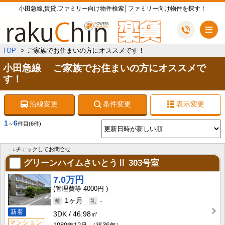
小田急線,賃貸,ファミリー向け物件検索│ファミリー向け物件を探す！
メ
TOP
ご家族でお住まいの方にオススメです！
小田急線 ご家族でお住まいの方にオススメで
す！
沿線変更
条件変更
表示変更
1
6
～
件目
(6件)
↓チェックしてお問合せ
グリーンハイムさいとうⅡ
303号室
7.0万円
4000円
1ヶ月
-
新着
3DK
46.98㎡
マンション