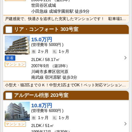
世田谷区成城
小田急線 成城学園前駅 徒歩9分
戸建感覚で、快適さを追求した充実したマンションです！ 駐車場1台使用できます ★玄関ダブルロック(デ･･･
リア・コンフォート
303号室
15.0万円
5000円
2ヶ月
1ヶ月
新着
2LDK
58.17㎡
マンション
2007年9月
（築18年）
川崎市多摩区宿河原
南武線 宿河原駅 徒歩3分
小型犬・猫2匹までＯＫ！中型犬1匹までOK！ペット対応マンションのご紹介★南武線宿河原駅から徒歩３分･･･
アルデール枡形
203号室
10.8万円
6000円
1ヶ月
1ヶ月
マンション
2LDK
51㎡
1995年12月
（築30年）