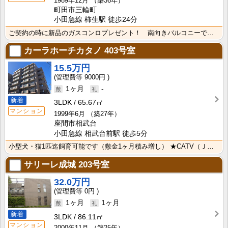
1989年12月
（築36年）
町田市三輪町
小田急線 柿生駅 徒歩24分
ご契約の時に新品のガスコンロプレゼント！ 南向きバルコニーで最上階のお部屋なので、日当り良好です バ･･･
カーラホーチカタノ
403号室
15.5万円
9000円
1ヶ月
-
新着
3LDK
65.67㎡
マンション
1999年6月
（築27年）
座間市相武台
小田急線 相武台前駅 徒歩5分
小型犬・猫1匹迄飼育可能です（敷金1ヶ月積み増し） ★CATV（Ｊ：COM 無料インターネット対応）･･･
サリーレ成城
203号室
32.0万円
0円
1ヶ月
1ヶ月
新着
3LDK
86.11㎡
マンション
2000年11月
（築25年）