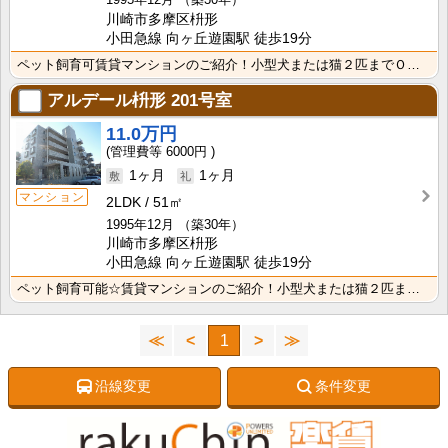
川崎市多摩区枡形
小田急線 向ヶ丘遊園駅 徒歩19分
ペット飼育可賃貸マンションのご紹介！小型犬または猫２匹までＯＫ（敷金増1ヶ月）★♪スーパーヤオコーま･･･
アルデール枡形
201号室
11.0万円
6000円
1ヶ月
1ヶ月
マンション
2LDK
51㎡
1995年12月
（築30年）
川崎市多摩区枡形
小田急線 向ヶ丘遊園駅 徒歩19分
ペット飼育可能☆賃貸マンションのご紹介！小型犬または猫２匹までＯＫ（敷金増1ヶ月）★♪スーパーヤオコ･･･
≪
<
1
>
≫
沿線変更
条件変更