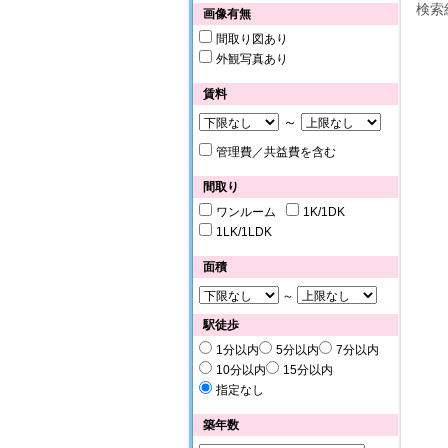
検索
画像有無
間取り図あり
外観写真あり
賃料
～
管理費／共益費を含む
間取り
ワンルーム
1K/1DK
1LK/1LDK
面積
～
駅徒歩
1分以内
5分以内
7分以内
10分以内
15分以内
指定なし
築年数