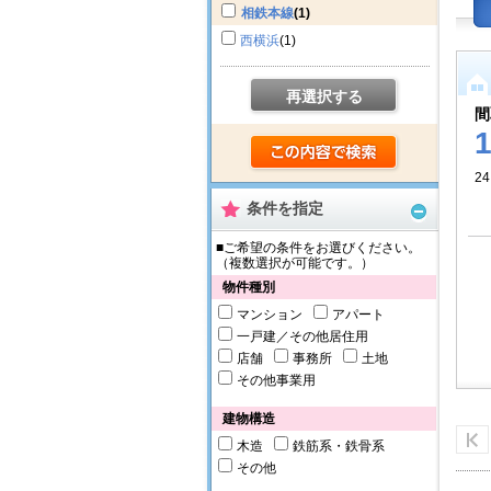
相鉄本線
(1)
西横浜
(1)
再選択する
間
24
条件を指定
■ご希望の条件をお選びください。
（複数選択が可能です。）
物件種別
マンション
アパート
一戸建／その他居住用
店舗
事務所
土地
その他事業用
建物構造
木造
鉄筋系・鉄骨系
その他