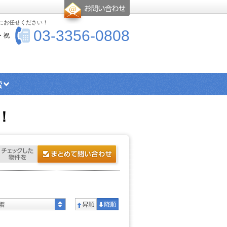
-にお任せください！
03-3356-0808
・祝
索
エリア検索
シングル向け物件
！
ス・トイレ別物件
楽器可物件
ー
高優賃とは
着