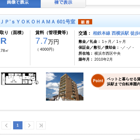
ＪＰ’ｓＹＯＫＯＨＡＭＡ 601号室
取り（面積）
賃料（管理費等）
交通：
相鉄本線 西横浜駅 徒歩
1R
7.7
万円
敷金／礼金：
1ヶ月／ 1ヶ月
保証金／敷引／償却金：
-／ -／ -
（ 4000円）
.78㎡
所在地：
横浜市西区中央
築年月：
2010年2月
ペットと暮らせる
浜駅まで自転車圏内
1