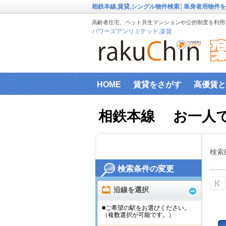
相鉄本線,賃貸,シングル物件検索│単身者用物件
高齢者住宅、ペット共生マンションや公的制度を利用し
パワーズアンリミテッド,楽賃
HOME
賃貸をさがす
高優賃と
『楽賃』賃貸物件エリアから検索
相鉄本線 お一人
ファミリー向け物件
新築物件
インターネット設備事前確認サービ
検索
検索条件の変更
横浜市高齢者向け地域優良賃貸住宅
沿線を選択
■ご希望の駅をお選びください。
（複数選択が可能です。）