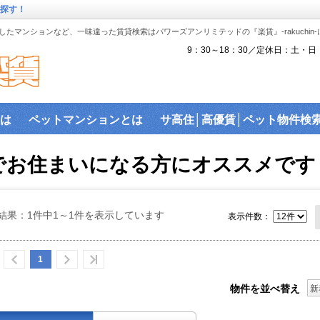
を探す！
たマンションなど、一味違った賃貸検索はパワーズアンリミテッドの『楽賃』-rakuchin
9：30～18：30／定休日：土・日
は
ペットマンションとは
サ高住│高優賃│ペット物件検
『楽賃』賃貸物件沿線から検索
ペット可物件
沿線検索
でお住まいになる方にオススメです
駅近物件
ハイセキュリティ物件
敷金礼金ゼロ物件
バ
ス│賃貸建物で利用可能なネットを調査！
建物ライブラリ
結果：1件中1～1件を表示しています
表示件数：
駐車場を探す。
1
物件を並べ替え
新