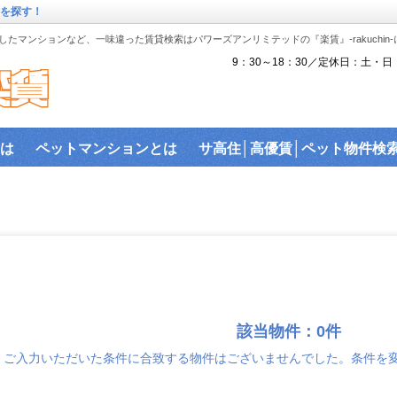
件を探す！
たマンションなど、一味違った賃貸検索はパワーズアンリミテッドの『楽賃』-rakuchin
9：30～18：30／定休日：土・日
は
ペットマンションとは
サ高住│高優賃│ペット物件検
『楽賃』賃貸物件沿線から検索
ペット可物件
沿線検索
駅近物件
ハイセキュリティ物件
敷金礼金ゼロ物件
バ
ス│賃貸建物で利用可能なネットを調査！
建物ライブラリ
駐車場を探す。
該当物件：0件
ご入力いただいた条件に合致する物件はございませんでした。条件を