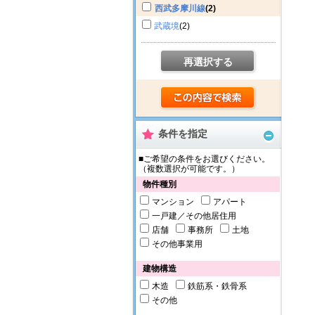
西武多摩川線
(2)
武蔵境
(2)
再選択する
条件を指定
■ご希望の条件をお選びください。
（複数選択が可能です。）
物件種別
マンション
アパート
一戸建／その他居住用
店舗
事務所
土地
その他事業用
建物構造
木造
鉄筋系・鉄骨系
その他