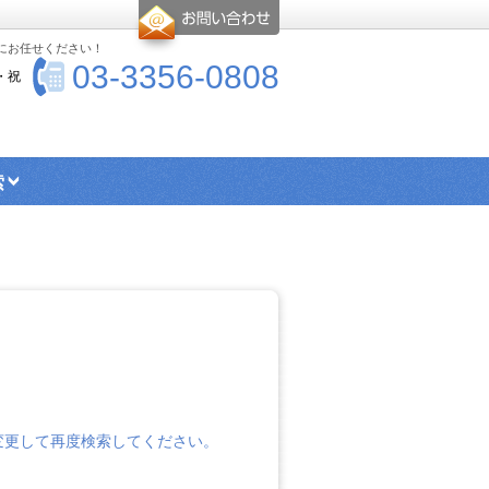
-にお任せください！
03-3356-0808
・祝
索
エリア検索
シングル向け物件
ス・トイレ別物件
楽器可物件
ー
高優賃とは
変更して再度検索してください。