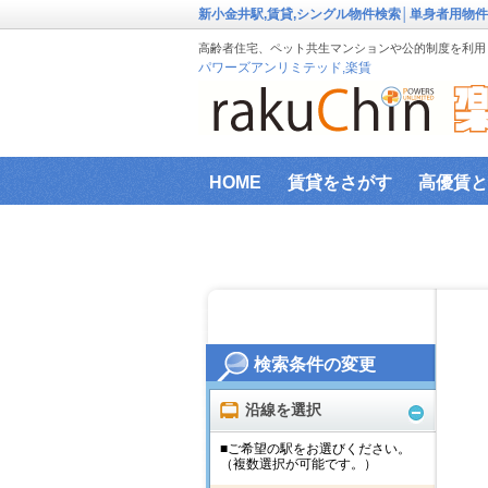
新小金井駅,賃貸,シングル物件検索│単身者用物
高齢者住宅、ペット共生マンションや公的制度を利用し
パワーズアンリミテッド,楽賃
HOME
賃貸をさがす
高優賃と
『楽賃』賃貸物件エリアから検索
ファミリー向け物件
新築物件
インターネット設備事前確認サービ
検索条件の変更
横浜市高齢者向け地域優良賃貸住宅
沿線を選択
■ご希望の駅をお選びください。
（複数選択が可能です。）