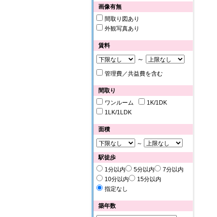
画像有無
間取り図あり
外観写真あり
賃料
～
管理費／共益費を含む
間取り
ワンルーム
1K/1DK
1LK/1LDK
面積
～
駅徒歩
1分以内
5分以内
7分以内
10分以内
15分以内
指定なし
築年数