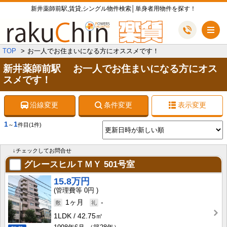
新井薬師前駅,賃貸,シングル物件検索│単身者用物件を探す！
メ
TOP
お一人でお住まいになる方にオススメです！
新井薬師前駅 お一人でお住まいになる方にオス
スメです！
沿線変更
条件変更
表示変更
1
1
～
件目
(1件)
↓チェックしてお問合せ
グレースヒルＴＭＹ
501号室
15.8万円
0円
1ヶ月
-
1LDK
42.75㎡