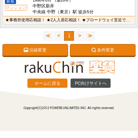
1998年6月
（築28年）
新着
中野区新井
マンション
中央線 中野（東京）駅 徒歩5分
★事務所使用応相談！ ★2人入居応相談！ ★ブロードウェイ至近で買い物便利！
≪
<
1
>
≫
沿線変更
条件変更
ホームに戻る
PC向けサイトへ
Copyright(C)2012 POWERS UNLIMITED.INC. All rights reserved.