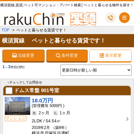
横須賀線,賃貸,ペット可マンション・アパート検索│ペットと暮らせる物件を探す！
メ
TOP
ペットと暮らせる賃貸です！
横須賀線 ペットと暮らせる賃貸です！
沿線変更
条件変更
表示変更
1
3
～
件目
(3件)
↓チェックしてお問合せ
ドムス常盤
901号室
18.0万円
5000円
2ヶ月
1ヶ月
マンション
2LDK
54.54㎡
2018年2月
（築8年）
横浜市戸塚区品濃町