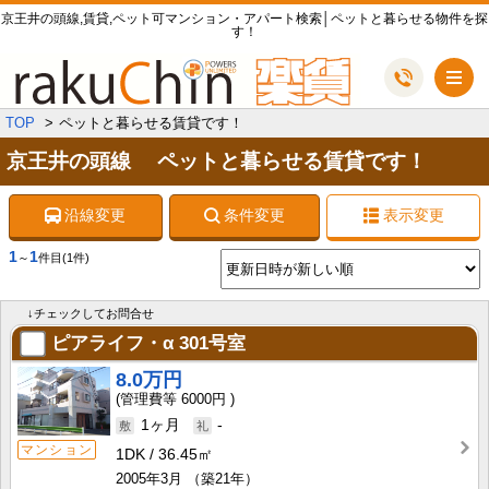
京王井の頭線,賃貸,ペット可マンション・アパート検索│ペットと暮らせる物件を探
す！
メ
TOP
ペットと暮らせる賃貸です！
京王井の頭線 ペットと暮らせる賃貸です！
沿線変更
条件変更
表示変更
1
1
～
件目
(1件)
↓チェックしてお問合せ
ピアライフ・α
301号室
8.0万円
6000円
1ヶ月
-
マンション
1DK
36.45㎡
2005年3月
（築21年）