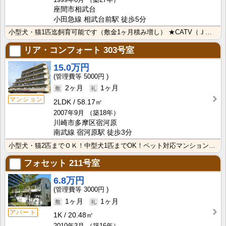
座間市相武台
小田急線 相武台前駅 徒歩5分
小型犬・猫1匹迄飼育可能です（敷金1ヶ月積み増し） ★CATV（Ｊ：COM 無料インターネット対応）･･･
リア・コンフォート
303号室
15.0万円
5000円
2ヶ月
1ヶ月
マンション
2LDK
58.17㎡
2007年9月
（築18年）
川崎市多摩区宿河原
南武線 宿河原駅 徒歩3分
小型犬・猫2匹までＯＫ！中型犬1匹までOK！ペット対応マンションのご紹介★南武線宿河原駅から徒歩３分･･･
フォセット
211号室
6.8万円
3000円
1ヶ月
1ヶ月
アパート
1K
20.48㎡
2010年3月
（築16年）