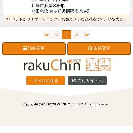
川崎市多摩区枡形
小田急線 向ヶ丘遊園駅 徒歩6分
２Fロフトあり！オートロック、防犯カメラなど対応です。小型犬または猫１匹まで飼育可能♪是非お問い合わ･･･
≪
<
1
>
≫
沿線変更
条件変更
ホームに戻る
PC向けサイトへ
Copyright(C)2012 POWERS UNLIMITED.INC. All rights reserved.