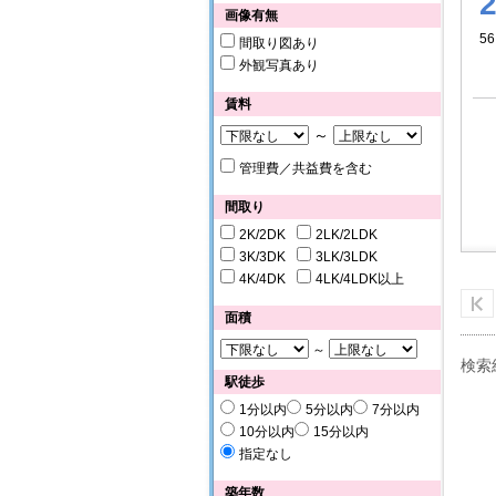
画像有無
56
間取り図あり
外観写真あり
賃料
～
管理費／共益費を含む
間取り
2K/2DK
2LK/2LDK
3K/3DK
3LK/3LDK
4K/4DK
4LK/4LDK以上
面積
～
検索
駅徒歩
1分以内
5分以内
7分以内
10分以内
15分以内
指定なし
築年数