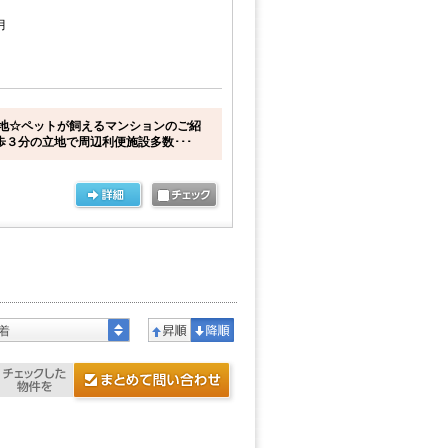
月
地☆ペットが飼えるマンションのご紹
歩３分の立地で周辺利便施設多数･･･
着