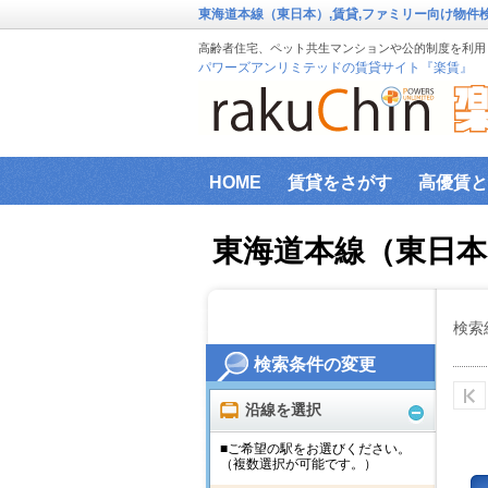
東海道本線（東日本）,賃貸,ファミリー向け物件
高齢者住宅、ペット共生マンションや公的制度を利用し
パワーズアンリミテッドの賃貸サイト『楽賃』
HOME
賃貸をさがす
高優賃と
『楽賃』賃貸物件エリアから検索
東海道本線（東日
ファミリー向け物件
新築物件
インターネット設備事前確認サービ
検索
検索条件の変更
横浜市高齢者向け地域優良賃貸住宅
沿線を選択
■ご希望の駅をお選びください。
（複数選択が可能です。）