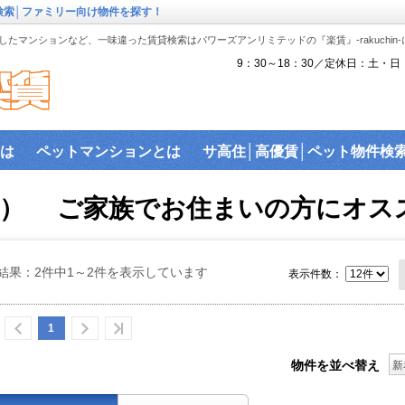
検索│ファミリー向け物件を探す！
たマンションなど、一味違った賃貸検索はパワーズアンリミテッドの『楽賃』-rakuchin
9：30～18：30／定休日：土・日
は
ペットマンションとは
サ高住│高優賃│ペット物件検
『楽賃』賃貸物件沿線から検索
ペット可物件
沿線検索
本） ご家族でお住まいの方にオス
駅近物件
ハイセキュリティ物件
敷金礼金ゼロ物件
バ
ス│賃貸建物で利用可能なネットを調査！
建物ライブラリ
結果：2件中1～2件を表示しています
表示件数：
駐車場を探す。
1
物件を並べ替え
新