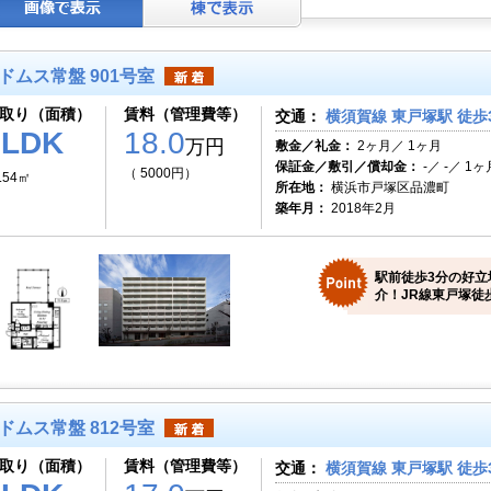
ドムス常盤 901号室
取り（面積）
賃料（管理費等）
交通：
横須賀線 東戸塚駅 徒歩
2LDK
18.0
万円
敷金／礼金：
2ヶ月／ 1ヶ月
保証金／敷引／償却金：
-／ -／ 1ヶ
（ 5000円）
.54㎡
所在地：
横浜市戸塚区品濃町
築年月：
2018年2月
駅前徒歩3分の好立
介！JR線東戸塚徒
ドムス常盤 812号室
取り（面積）
賃料（管理費等）
交通：
横須賀線 東戸塚駅 徒歩