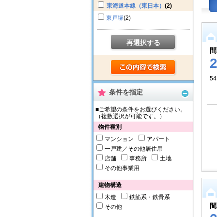
東海道本線（東日本）
(2)
東戸塚
(2)
再選択する
間
54
条件を指定
■ご希望の条件をお選びください。
（複数選択が可能です。）
物件種別
マンション
アパート
一戸建／その他居住用
店舗
事務所
土地
その他事業用
建物構造
木造
鉄筋系・鉄骨系
間
その他