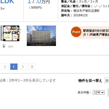
2LDK
17.0
万円
敷金／礼金：
2ヶ月／ 1ヶ月
保証金／敷引／償却金：
-／ -／ 1ヶ
（ 5000円）
.3㎡
所在地：
横浜市戸塚区品濃町
築年月：
2018年2月
駅前徒歩3分の好立
介！JR線東戸塚徒
1
結果：2件中1～2件を表示しています
物件を並べ替え
新
表示件数：