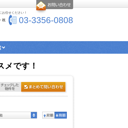
-にお任せください！
03-3356-0808
・祝
索
エリア検索
シングル向け物件
スメです！
ス・トイレ別物件
楽器可物件
ー
高優賃とは
着