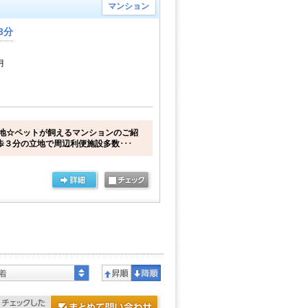
マンション
3分
月
地☆ペットが飼えるマンションのご紹
歩３分の立地で周辺利便施設多数･･･
着