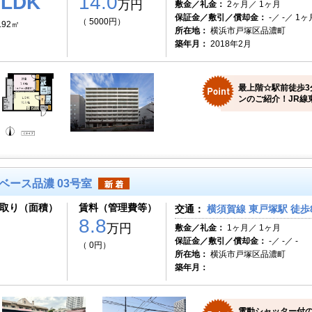
1LDK
14.0
万円
敷金／礼金：
2ヶ月／ 1ヶ月
保証金／敷引／償却金：
-／ -／ 1ヶ
（ 5000円）
.92㎡
所在地：
横浜市戸塚区品濃町
築年月：
2018年2月
最上階☆駅前徒歩3
ンのご紹介！JR線
ベース品濃 03号室
取り（面積）
賃料（管理費等）
交通：
横須賀線 東戸塚駅 徒歩
8.8
万円
敷金／礼金：
1ヶ月／ 1ヶ月
保証金／敷引／償却金：
-／ -／ -
（ 0円）
所在地：
横浜市戸塚区品濃町
築年月：
電動シャッター付