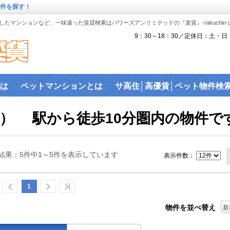
物件を探す！
たマンションなど、一味違った賃貸検索はパワーズアンリミテッドの『楽賃』-rakuchin
9：30～18：30／定休日：土・日
は
ペットマンションとは
サ高住│高優賃│ペット物件検
『楽賃』賃貸物件沿線から検索
ペット可物件
沿線検索
） 駅から徒歩10分圏内の物件で
駅近物件
ハイセキュリティ物件
敷金礼金ゼロ物件
バ
ス│賃貸建物で利用可能なネットを調査！
建物ライブラリ
結果：5件中1～5件を表示しています
表示件数：
駐車場を探す。
1
物件を並べ替え
新