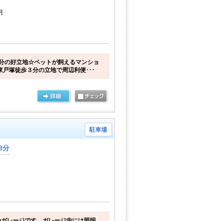
月
分の好立地☆ペットが飼えるマンショ
東戸塚徒歩３分の立地で周辺利便･･･
駐車場
8分
のガレージです。ガレージ内には照明、