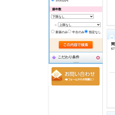
10分以内
築年数
～
新築のみ
中古のみ
指定なし
間
67
こだわり条件