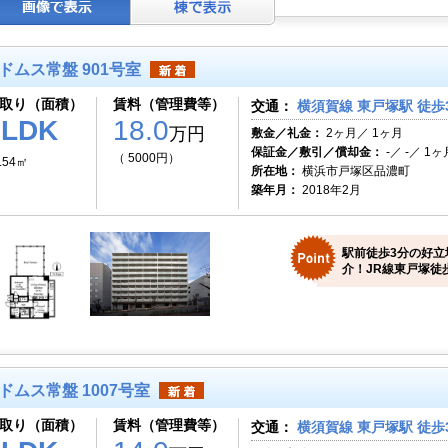
ドムス常盤 901号室
取り（面積）
賃料（管理費等）
交通：
横須賀線 東戸塚駅 徒歩
2LDK
18.0
万円
敷金／礼金：
2ヶ月／ 1ヶ月
保証金／敷引／償却金：
-／ -／ 1ヶ
（ 5000円）
.54㎡
所在地：
横浜市戸塚区品濃町
築年月：
2018年2月
駅前徒歩3分の好立
介！JR線東戸塚徒
ドムス常盤 1007号室
取り（面積）
賃料（管理費等）
交通：
横須賀線 東戸塚駅 徒歩