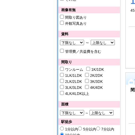
画像有無
45
間取り図あり
外観写真あり
賃料
～
管理費／共益費を含む
間取り
ワンルーム
1K/1DK
1LK/1LDK
2K/2DK
2LK/2LDK
3K/3DK
3LK/3LDK
4K/4DK
間
4LK/4LDK以上
面積
～
駅徒歩
1分以内
5分以内
7分以内