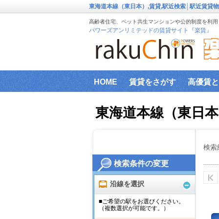
東海道本線（東日本）,賃貸,駅近検索│駅近賃貸
高齢者住宅、ペット共生マンションや公的制度を利用し
パワーズアンリミテッドの賃貸サイト『楽賃』
HOME
賃貸をさがす
高優賃と
『楽賃』賃貸物件エリアから検索
東海道本線（東日本
ファミリー向け物件
新築物件
インターネット設備事前確認サービ
検索
検索条件の変更
横浜市高齢者向け地域優良賃貸住宅
沿線を選択
■ご希望の駅をお選びください。
（複数選択が可能です。）