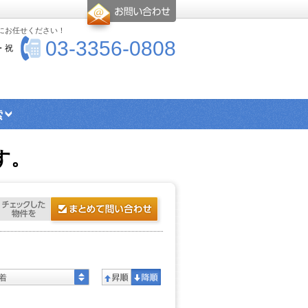
-にお任せください！
03-3356-0808
・祝
索
エリア検索
シングル向け物件
す。
ス・トイレ別物件
楽器可物件
ー
高優賃とは
着