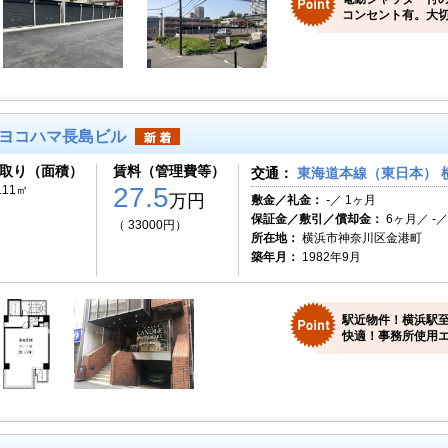
コンセント有。大
ヨコハマ長島ビル
取り（面積）
賃料（管理費等）
交通：
東海道本線（東日本） 横
27.5
.11㎡
万円
敷金／礼金：
-／ 1ヶ月
保証金／敷引／償却金：
6ヶ月／ -／
（ 33000円）
所在地：
横浜市神奈川区金港町
築年月：
1982年9月
駅近物件！横浜駅至
快適！事務所使用エ