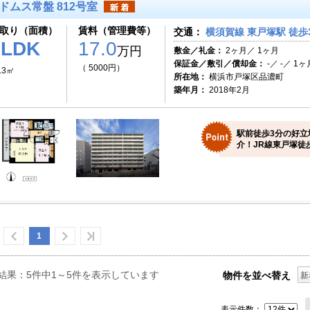
ドムス常盤 812号室
取り（面積）
賃料（管理費等）
交通：
横須賀線 東戸塚駅 徒歩
2LDK
17.0
万円
敷金／礼金：
2ヶ月／ 1ヶ月
保証金／敷引／償却金：
-／ -／ 1ヶ
（ 5000円）
.3㎡
所在地：
横浜市戸塚区品濃町
築年月：
2018年2月
駅前徒歩3分の好立
介！JR線東戸塚徒
1
結果：5件中1～5件を表示しています
物件を並べ替え
新
表示件数：