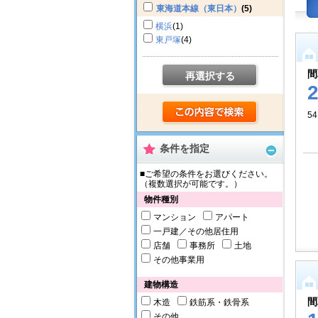
東海道本線（東日本）
(5)
横浜
(1)
東戸塚
(4)
間
再選択する
54
条件を指定
■ご希望の条件をお選びください。
（複数選択が可能です。）
物件種別
マンション
アパート
一戸建／その他居住用
店舗
事務所
土地
その他事業用
建物構造
間
木造
鉄筋系・鉄骨系
その他