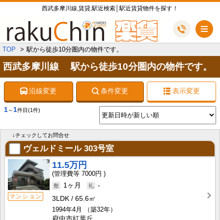
西武多摩川線,賃貸,駅近検索│駅近賃貸物件を探す！
メ
TOP
駅から徒歩10分圏内の物件です。
西武多摩川線 駅から徒歩10分圏内の物件です。
沿線変更
条件変更
表示変更
1
1
～
件目
(1件)
↓チェックしてお問合せ
ヴェルドミール
303号室
11.5万円
7000円
1ヶ月
-
マンション
3LDK
65.6㎡
1994年4月
（築32年）
府中市紅葉丘