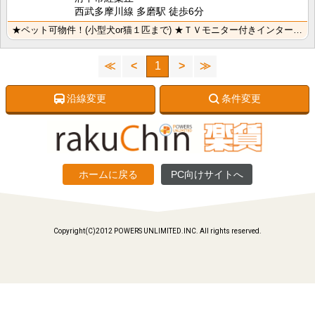
西武多摩川線 多磨駅 徒歩6分
★ペット可物件！(小型犬or猫１匹まで) ★ＴＶモニター付きインターホン ★リビングにエアコン付 ★･･･
≪
<
1
>
≫
沿線変更
条件変更
ホームに戻る
PC向けサイトへ
Copyright(C)2012 POWERS UNLIMITED.INC. All rights reserved.