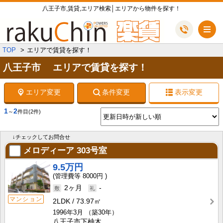
八王子市,賃貸,エリア検索│エリアから物件を探す！
メ
TOP
エリアで賃貸を探す！
八王子市 エリアで賃貸を探す！
エリア変更
条件変更
表示変更
1
2
～
件目
(2件)
↓チェックしてお問合せ
メロディーア
303号室
9.5万円
8000円
2ヶ月
-
マンション
2LDK
73.97㎡
1996年3月
（築30年）
八王子市下柚木