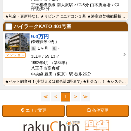
京王相模原線 南大沢駅 バス5分 由木折返場 バス
停徒歩3分
★礼金・更新料なし ★リビングにエアコン１基 ★浴室追焚機能搭載 ★３口システムガスキッチン ★温水･･･
ハイラークKATO
401号室
9.0万円
0円
1ヶ月
-
マンション
3LDK
59.13㎡
1992年4月
（築34年）
八王子市高倉町
中央線 豊田（東京）駅 徒歩26分
★ペット飼育可！(小型犬又は猫合計2匹まで) ★礼金なし！ ★システムキッチン！ ★バス・トイレ別！･･･
≪
<
1
>
≫
エリア変更
条件変更