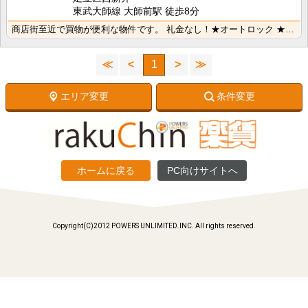
東武大師線 大師前駅 徒歩8分
商店街至近で買物が便利な物件です。 礼金なし！★オートロック ★ＴＶモニター付インターホン ★追焚機･･･
≪
<
1
>
≫
エリア変更
条件変更
ホームに戻る
PC向けサイトへ
Copyright(C)2012 POWERS UNLIMITED.INC. All rights reserved.