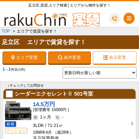
足立区,賃貸,エリア検索│エリアから物件を探す！
メ
TOP
エリアで賃貸を探す！
足立区 エリアで賃貸を探す！
エリア変更
条件変更
表示変更
1
1
～
件目
(1件)
↓チェックしてお問合せ
シーダーエクセレントⅡ
501号室
14.5万円
15000円
1ヶ月
-
新着
3LDK
71.21㎡
マンション
1998年4月
（築28年）
足立区西新井