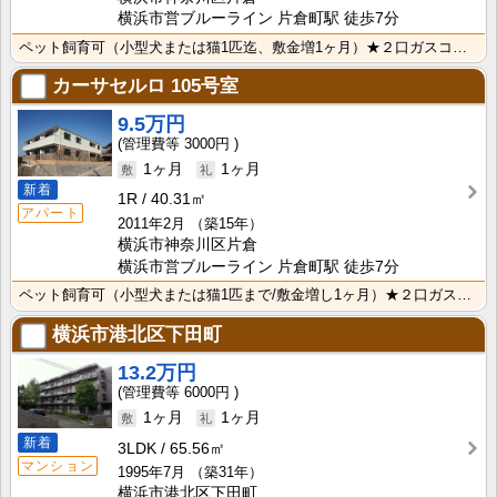
横浜市営ブルーライン 片倉町駅 徒歩7分
ペット飼育可（小型犬または猫1匹迄、敷金増1ヶ月）★２口ガスコンロのシステムキッチン、追い炊き機能・･･･
カーサセルロ
105号室
9.5万円
3000円
1ヶ月
1ヶ月
新着
1R
40.31㎡
アパート
2011年2月
（築15年）
横浜市神奈川区片倉
横浜市営ブルーライン 片倉町駅 徒歩7分
ペット飼育可（小型犬または猫1匹まで/敷金増し1ヶ月）★２口ガスコンロのシステムキッチン、追い炊き機･･･
横浜市港北区下田町
13.2万円
6000円
1ヶ月
1ヶ月
新着
3LDK
65.56㎡
マンション
1995年7月
（築31年）
横浜市港北区下田町