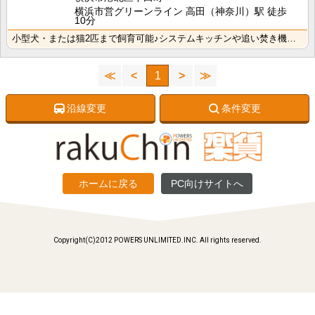
横浜市営グリーンライン 高田（神奈川）駅 徒歩
10分
小型犬・または猫2匹まで飼育可能♪システムキッチンや追い焚き機能も追加した、見た目も実用性も充実のフ･･･
≪
<
1
>
≫
沿線変更
条件変更
ホームに戻る
PC向けサイトへ
Copyright(C)2012 POWERS UNLIMITED.INC. All rights reserved.