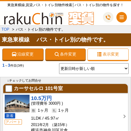
東急東横線,賃貸,バス・トイレ別物件検索│バス・トイレ別の物件を探す！
メ
TOP
バス・トイレ別の物件です。
東急東横線 バス・トイレ別の物件です。
沿線変更
条件変更
表示変更
1
3
～
件目
(3件)
↓チェックしてお問合せ
カーサセルロ
101号室
10.5万円
3000円
1ヶ月
1ヶ月
新着
1LDK
45.97㎡
アパート
2011年2月
（築15年）
横浜市神奈川区片倉