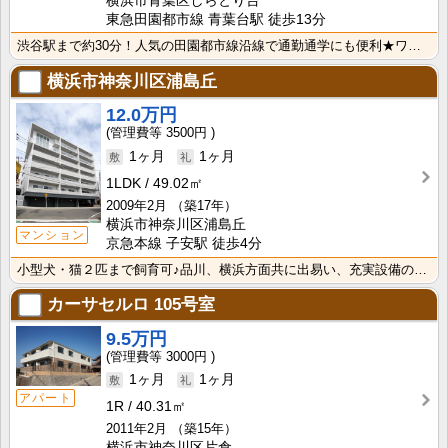
横浜市青葉区しらとり台
東急田園都市線 青葉台駅 徒歩13分
渋谷駅まで約30分！人気の田園都市線沿線で通勤通学にも便利★ワイドな収納とレイアウトのしやすい7帖の･･･
横浜市神奈川区浦島丘
12.0万円
3500円
1ヶ月
1ヶ月
1LDK
49.02㎡
2009年2月
（築17年）
横浜市神奈川区浦島丘
マンション
京急本線 子安駅 徒歩4分
小型犬・猫２匹まで飼育可♪品川、横浜方面共に出易い、充実設備のペット共生型マンションです（^u^）オ･･･
カーサセルロ
105号室
9.5万円
3000円
1ヶ月
1ヶ月
アパート
1R
40.31㎡
2011年2月
（築15年）
横浜市神奈川区片倉