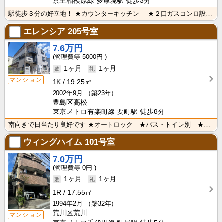
京王相模原線 多摩境駅 徒歩3分
駅徒歩３分の好立地！ ★カウンターキッチン ★２口ガスコンロ設置可 ★TVモニター付インターホン ･･･
エレンシア
205号室
7.6万円
5000円
1ヶ月
1ヶ月
マンション
1K
19.25㎡
2002年9月
（築23年）
豊島区高松
東京メトロ有楽町線 要町駅 徒歩8分
南向きで日当たり良好です ★オートロック ★バス・トイレ別 ★追焚機能付きバス ★温水洗浄便座 ★室･･･
ウィングハイム
101号室
7.0万円
0円
1ヶ月
1ヶ月
1R
17.55㎡
1994年2月
（築32年）
荒川区荒川
マンション