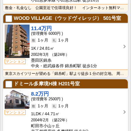
小田急多摩線 小田急永山駅 徒歩26分
敷金・礼金なし 公園至近で住環境良好！ インターネット無料マンション お引越し当日から使えます さ･･･
WOOD VILLAGE（ウッドヴィレッジ）
501号室
11.4万円
6000円
1ヶ月
1ヶ月
1K
24.81㎡
2002年3月
（築24年）
墨田区錦糸
マンション
中央・総武線各停 錦糸町駅 徒歩1分
東京スカイツリーが望める「錦糸町」駅より徒歩１分の好立地。 周辺は単身者にも嬉しいコンビニ・飲食店・･･･
ドミール多摩境H棟
H201号室
8.2万円
2500円
1ヶ月
1ヶ月
マンション
1LDK
44.71㎡
2004年2月
（築22年）
町田市小山ヶ丘