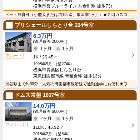
横浜市神奈川区片倉
横浜市営ブルーライン 片倉町駅 徒歩7分
ペット飼育可（小型犬または猫1匹迄、敷金増1ヶ月）★２口ガスコンロのシステムキッチン、追い炊き機能・･･･
プリシェールしらとり台
204号室
6.3万円
2000円
1ヶ月
1ヶ月
アパート
1K
26.45㎡
1998年9月
（築27年）
横浜市青葉区しらとり台
東急田園都市線 青葉台駅 徒歩13分
渋谷駅まで約30分！人気の田園都市線沿線で通勤通学にも便利★ワイドな収納とレイアウトのしやすい7帖の･･･
ドムス常盤
1007号室
14.0万円
5000円
2ヶ月
1ヶ月
マンション
1LDK
45.92㎡
2018年2月
（築8年）
横浜市戸塚区品濃町