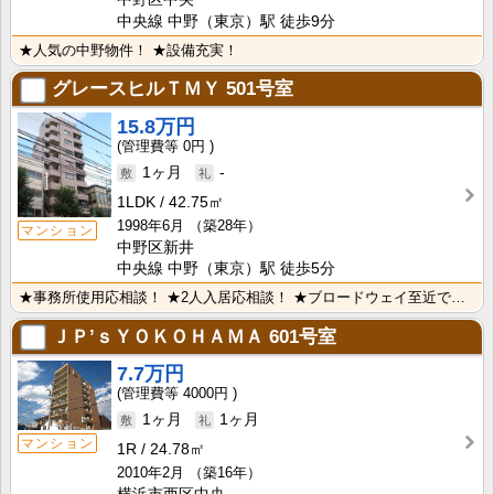
中央線 中野（東京）駅 徒歩9分
★人気の中野物件！ ★設備充実！
グレースヒルＴＭＹ
501号室
15.8万円
0円
1ヶ月
-
1LDK
42.75㎡
1998年6月
（築28年）
マンション
中野区新井
中央線 中野（東京）駅 徒歩5分
★事務所使用応相談！ ★2人入居応相談！ ★ブロードウェイ至近で買い物便利！
ＪＰ’ｓＹＯＫＯＨＡＭＡ
601号室
7.7万円
4000円
1ヶ月
1ヶ月
マンション
1R
24.78㎡
2010年2月
（築16年）