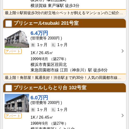
横須賀線 東戸塚駅 徒歩3分
最上階☆駅前徒歩3分の好立地☆ペットが飼えるマンションのご紹介！JR線東戸塚徒歩３分の立地で周辺利便･･･
プリシェールtsubaki
201号室
6.4万円
2000円
1ヶ月
1ヶ月
アパート
1K
26.45㎡
1999年8月
（築27年）
横浜市青葉区荏田北
東急田園都市線 江田（神奈川）駅 徒歩8分
最上階！角部屋！風通良好！渋谷駅まで約30分！人気の田園都市線沿線で通勤通学にも便利★ワイドな収納と･･･
プリシェールしらとり台
102号室
6.0万円
2000円
1ヶ月
1ヶ月
アパート
1K
26.45㎡
1998年9月
（築27年）