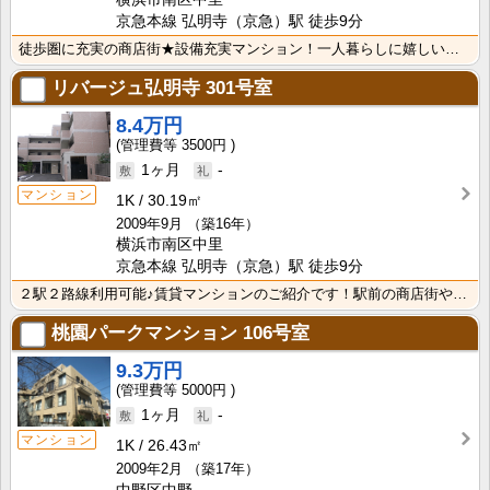
京急本線 弘明寺（京急）駅 徒歩9分
徒歩圏に充実の商店街★設備充実マンション！一人暮らしに嬉しいバストイレ別、独立洗面台、たっぷり収納が･･･
リバージュ弘明寺
301号室
8.4万円
3500円
1ヶ月
-
マンション
1K
30.19㎡
2009年9月
（築16年）
横浜市南区中里
京急本線 弘明寺（京急）駅 徒歩9分
２駅２路線利用可能♪賃貸マンションのご紹介です！駅前の商店街や近隣のスーパー・コンビニでお買い物楽々･･･
桃園パークマンション
106号室
9.3万円
5000円
1ヶ月
-
マンション
1K
26.43㎡
2009年2月
（築17年）