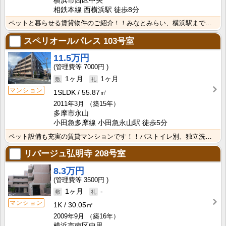
横浜市西区中央
相鉄本線 西横浜駅 徒歩8分
ペットと暮らせる賃貸物件のご紹介！！みなとみらい、横浜駅まで自転車圏内。藤棚商店街至近に所在し、弁当･･･
スペリオールパレス
103号室
11.5万円
7000円
1ヶ月
1ヶ月
マンション
1SLDK
55.87㎡
2011年3月
（築15年）
多摩市永山
小田急多摩線 小田急永山駅 徒歩5分
ペット設備も充実の賃貸マンションです！！バストイレ別、独立洗面台、３口ガスコンロのシステムキッチン、･･･
リバージュ弘明寺
208号室
8.3万円
3500円
1ヶ月
-
マンション
1K
30.05㎡
2009年9月
（築16年）
横浜市南区中里