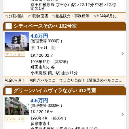
京王相模原線 京王永山駅 バス12分 中村 バス停
徒歩1分
☆分割相談 ☆1階路面店 ☆物品販売・事務所等 ☆H24年8月に外装リニューアル済みです。
シティベースそのべ
102号室
4.8万円
3000円
1ヶ月
-
マンション
1K
20.02㎡
1993年12月
（築32年）
町田市能ヶ谷
小田急線 鶴川駅 徒歩11分
礼金0ヶ月！ 南向きバルコニーで日当り良好！ 1階住居のバルコニーは地面より高くなっており、防犯・日･･･
グリーンハイムヴィラながい
312号室
4.5万円
3000円
1K
20.16㎡
1990年4月
（築36年）
マンション
多摩市永山