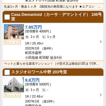
東京メトロ千代田線 町屋駅 徒歩5分
礼金1ヶ月・敷金１ヶ月 2面採光の角部屋になります ★エアコン ★給湯 ★インターホン ★浴室・電気･･･
Casa Demantoid（カーサ・デマントイド）
106号
室
7.95万円
4000円
2ヶ月
1ヶ月
マンション
1R
25.49㎡
2022年3月
（築4年）
町田市森野
小田急線 町田駅 徒歩5分
ペットと暮らせる築浅マンション！（小型犬又は猫合計2匹までOK） 新宿までのアクセス良好＆充実した設･･･
スタジオロワール中野
203号室
9.8万円
5000円
1ヶ月
-
マンション
1K
22.46㎡
2007年3月
（築19年）
中野区中央