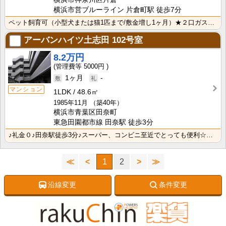
横浜市営ブルーライン 片倉町駅 徒歩7分
ペット飼育可（小型犬または猫1匹まで/敷金増し1ヶ月）★２口ガスコンロのシステムキッチン、追い炊き機･･･
アーバンハイツ土志田
102号室
8.2万円
5000円
1ヶ月
-
マンション
1LDK
48.6㎡
1985年11月
（築40年）
横浜市青葉区田奈町
東急田園都市線 田奈駅 徒歩3分
♪礼金０♪田奈駅徒歩3分♪スーパー、コンビニ至近でとっても便利☆駅前ですが周辺は緑の多いエリアです。･･･
≪
<
1
2
>
≫
沿線変更
条件変更