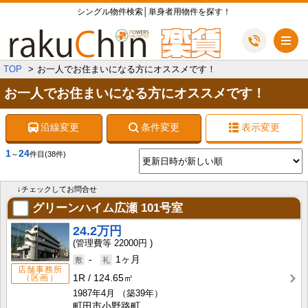
シングル物件検索│単身者用物件を探す！
メ
TOP
お一人でお住まいになる方にオススメです！
お一人でお住まいになる方にオススメです！
沿線変更
条件変更
表示変更
1
24
～
件目
(38件)
↓チェックしてお問合せ
グリーンハイム広瀬
101号室
24.2万円
22000円
-
1ヶ月
店舗事務所
1R
124.65㎡
（区画）
1987年4月
（築39年）
町田市小野路町