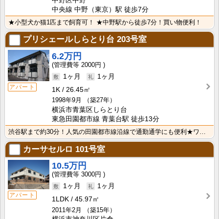
中野区中野
中央線 中野（東京）駅 徒歩7分
★小型犬か猫1匹まで飼育可！ ★中野駅から徒歩7分！買い物便利！
プリシェールしらとり台
203号室
6.2万円
2000円
1ヶ月
1ヶ月
アパート
1K
26.45㎡
1998年9月
（築27年）
横浜市青葉区しらとり台
東急田園都市線 青葉台駅 徒歩13分
渋谷駅まで約30分！人気の田園都市線沿線で通勤通学にも便利★ワイドな収納とレイアウトのしやすい7帖の･･･
カーサセルロ
101号室
10.5万円
3000円
1ヶ月
1ヶ月
アパート
1LDK
45.97㎡
2011年2月
（築15年）