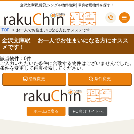
金沢文庫駅,賃貸,シングル物件検索│単身者用物件を探す！
メ
TOP
お一人でお住まいになる方にオススメです！
金沢文庫駅 お一人でお住まいになる方にオスス
メです！
該当物件：0件
ご入力いただいた条件に合致する物件はございませんでした。
条件を変更して再度検索してください。
沿線変更
条件変更
ホームに戻る
PC向けサイトへ