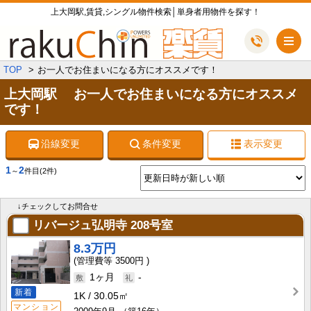
上大岡駅,賃貸,シングル物件検索│単身者用物件を探す！
メ
TOP
お一人でお住まいになる方にオススメです！
上大岡駅 お一人でお住まいになる方にオススメ
です！
沿線変更
条件変更
表示変更
1
2
～
件目
(2件)
↓チェックしてお問合せ
リバージュ弘明寺
208号室
8.3万円
3500円
1ヶ月
-
新着
1K
30.05㎡
マンション