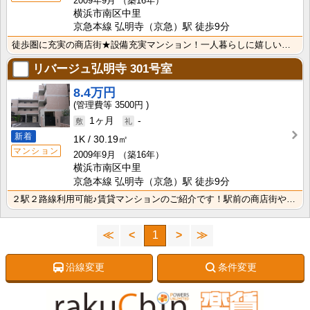
2009年9月
（築16年）
横浜市南区中里
京急本線 弘明寺（京急）駅 徒歩9分
徒歩圏に充実の商店街★設備充実マンション！一人暮らしに嬉しいバストイレ別、独立洗面台、たっぷり収納が･･･
リバージュ弘明寺
301号室
8.4万円
3500円
1ヶ月
-
新着
1K
30.19㎡
マンション
2009年9月
（築16年）
横浜市南区中里
京急本線 弘明寺（京急）駅 徒歩9分
２駅２路線利用可能♪賃貸マンションのご紹介です！駅前の商店街や近隣のスーパー・コンビニでお買い物楽々･･･
≪
<
1
>
≫
沿線変更
条件変更