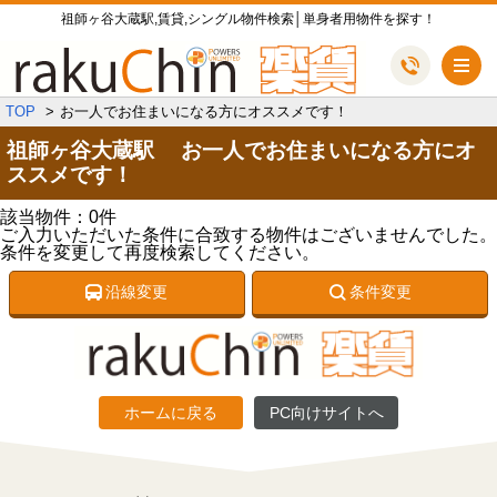
祖師ヶ谷大蔵駅,賃貸,シングル物件検索│単身者用物件を探す！
メ
TOP
お一人でお住まいになる方にオススメです！
祖師ヶ谷大蔵駅 お一人でお住まいになる方にオ
ススメです！
該当物件：0件
ご入力いただいた条件に合致する物件はございませんでした。
条件を変更して再度検索してください。
沿線変更
条件変更
ホームに戻る
PC向けサイトへ