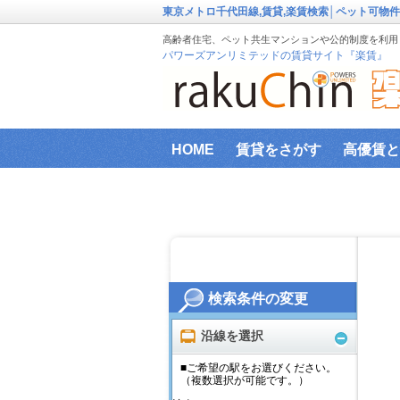
東京メトロ千代田線,賃貸,楽賃検索│ペット可物
高齢者住宅、ペット共生マンションや公的制度を利用し
パワーズアンリミテッドの賃貸サイト『楽賃』
HOME
賃貸をさがす
高優賃と
『楽賃』賃貸物件エリアから検索
ファミリー向け物件
新築物件
インターネット設備事前確認サービ
検索条件の変更
横浜市高齢者向け地域優良賃貸住宅
沿線を選択
■ご希望の駅をお選びください。
（複数選択が可能です。）