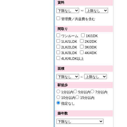
賃料
～
管理費／共益費を含む
間取り
ワンルーム
1K/1DK
1LK/1LDK
2K/2DK
2LK/2LDK
3K/3DK
3LK/3LDK
4K/4DK
4LK/4LDK以上
面積
～
駅徒歩
1分以内
5分以内
7分以内
10分以内
15分以内
指定なし
築年数