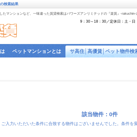
件の検索結果
たマンションなど、一味違った賃貸検索はパワーズアンリミテッドの『楽賃』-rakuchin
9：30～18：30／定休日：土・日
は
ペットマンションとは
サ高住│高優賃│ペット物件検
『楽賃』賃貸物件沿線から検索
ペット可物件
沿線検索
駅近物件
ハイセキュリティ物件
敷金礼金ゼロ物件
バ
ス│賃貸建物で利用可能なネットを調査！
建物ライブラリ
駐車場を探す。
該当物件：0件
ご入力いただいた条件に合致する物件はございませんでした。条件を