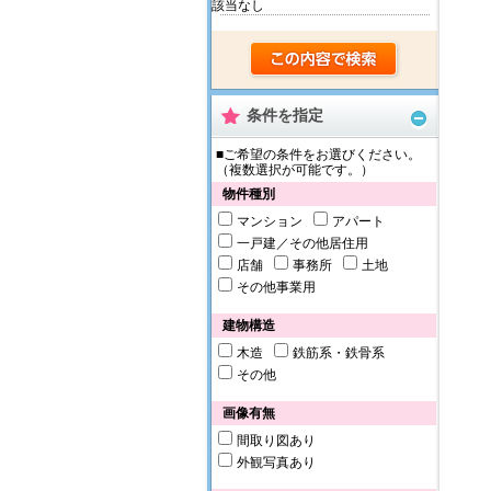
該当なし
条件を指定
■ご希望の条件をお選びください。
（複数選択が可能です。）
物件種別
マンション
アパート
一戸建／その他居住用
店舗
事務所
土地
その他事業用
建物構造
木造
鉄筋系・鉄骨系
その他
画像有無
間取り図あり
外観写真あり