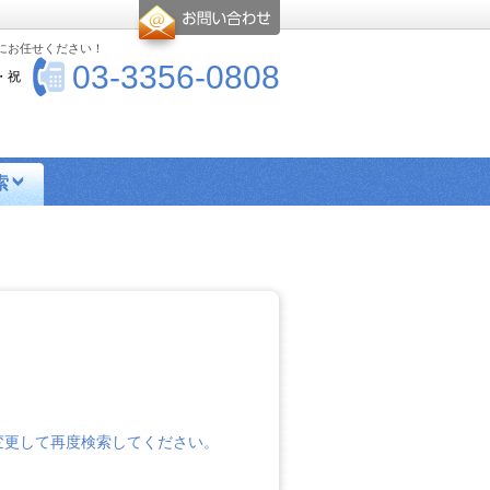
-にお任せください！
03-3356-0808
・祝
索
エリア検索
シングル向け物件
ス・トイレ別物件
楽器可物件
ー
高優賃とは
変更して再度検索してください。