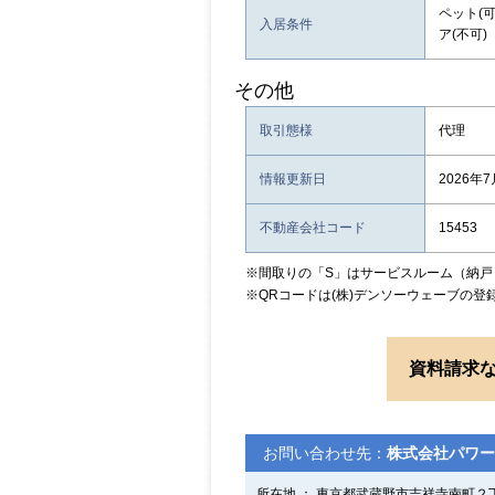
ペット(可
入居条件
ア(不可)
その他
取引態様
代理
情報更新日
2026年7
不動産会社コード
15453
※間取りの「S」はサービスルーム（納戸
※QRコードは(株)デンソーウェーブの登
資料請求
お問い合わせ先：
株式会社パワー
所在地 ： 東京都武蔵野市吉祥寺南町２