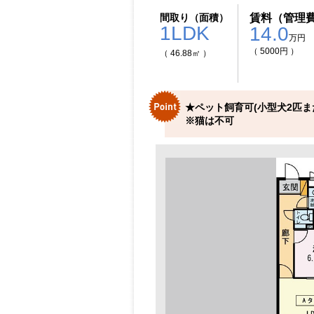
間取り（面積）
賃料（管理
1LDK
14.0
万円
（ 5000円 ）
（ 46.88㎡ ）
★ペット飼育可(小型犬2匹ま
※猫は不可