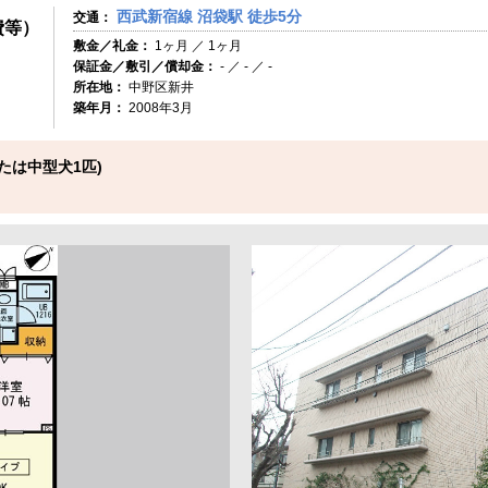
西武新宿線 沼袋駅 徒歩5分
交通：
費等）
敷金／礼金：
1ヶ月 ／ 1ヶ月
保証金／敷引／償却金：
- ／ - ／ -
所在地：
中野区新井
築年月：
2008年3月
たは中型犬1匹)