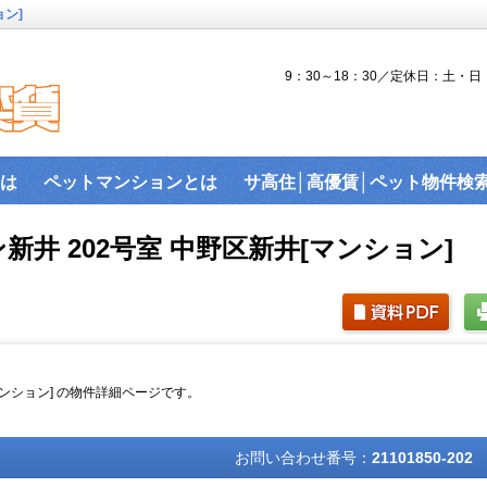
ョン]
9：30～18：30／定休日：土・日
は
ペットマンションとは
サ高住│高優賃│ペット物件検
『楽賃』賃貸物件沿線から検索
ペット可物件
沿線検索
井 202号室 中野区新井[マンション]
駅近物件
ハイセキュリティ物件
敷金礼金ゼロ物件
バ
ス│賃貸建物で利用可能なネットを調査！
建物ライブラリ
駐車場を探す。
マンション] の物件詳細ページです。
お問い合わせ番号：
21101850-202