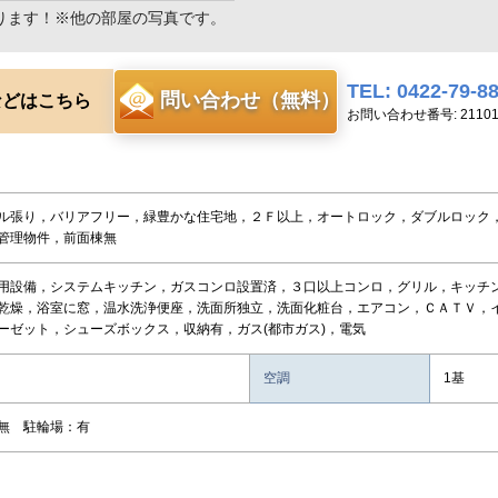
ります！※他の部屋の写真です。
TEL: 0422-79-8
問い合わせ（無料）
などはこちら
お問い合わせ番号: 211018
ル張り，バリアフリー，緑豊かな住宅地，２Ｆ以上，オートロック，ダブルロック
管理物件，前面棟無
用設備，システムキッチン，ガスコンロ設置済，３口以上コンロ，グリル，キッチ
乾燥，浴室に窓，温水洗浄便座，洗面所独立，洗面化粧台，エアコン，ＣＡＴＶ，
ーゼット，シューズボックス，収納有，ガス(都市ガス)，電気
空調
1基
無 駐輪場：有