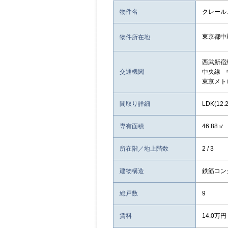
物件名
クレール
東京都中
物件所在地
西武新宿
交通機関
中央線 
東京メト
間取り詳細
LDK(12
専有面積
46.88㎡
所在階／地上階数
2 / 3
建物構造
鉄筋コン
総戸数
9
賃料
14.0万円