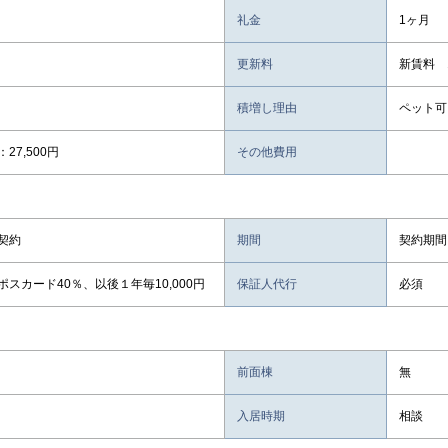
礼金
1ヶ月
更新料
新賃料 
積増し理由
ペット可
27,500円
その他費用
契約
期間
契約期間
ポスカード40％、以後１年毎10,000円
保証人代行
必須
前面棟
無
入居時期
相談