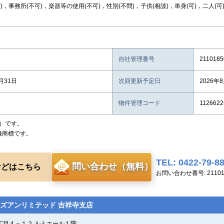
)，事務所(不可)，楽器等の使用(不可)，性別(不問)，子供(相談)，単身(可)，二人(可
自社管理番号
2110185
月31日
次回更新予定日
2026年
物件管理コード
1126622
）です。
録商標です。
TEL: 0422-79-8
問い合わせ（無料）
などはこちら
お問い合わせ番号: 211018
ズアンリミテッド 吉祥寺支店
丁目４－１２ ルミエール１階