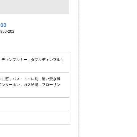
800
50-202
，ディンプルキー，ダブルディンプルキ
ンに窓，バス・トイレ別，追い焚き風
インターホン，ガス給湯，フローリン