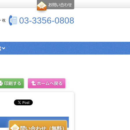
03-3356-0808
・祝
索
エリア検索
シングル向け物件
ス・トイレ別物件
楽器可物件
ー
高優賃とは
問い合わせ（無料）