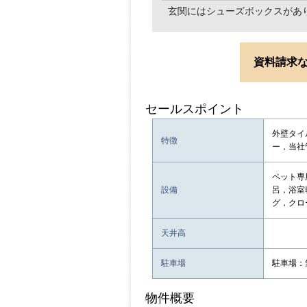
玄関にはシューズボックスがあ
資料請求
セールスポイント
外壁タイ
特徴
ー，当社
ペット専
設備
呂，浴室
グ，クロ
天井高
駐車場
駐車場：
物件概要