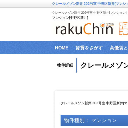
クレールメゾン新井 202号室 中野区新井[マンシ
クレールメゾン新井 202号室 中野区新井[マンション]
マンション[中野区新井]
HOME
賃貸をさがす
高優賃と
『楽賃』賃貸物件エリアから検索
クレールメゾン新
物件詳細
ファミリー向け物件
新築物件
インターネット設備事前確認サービ
横浜市高齢者向け地域優良賃貸住宅
クレールメゾン新井 202号室 中野区新井[
物件種別： マンション