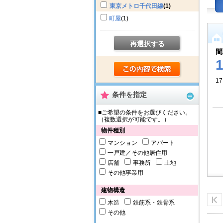
東京メトロ千代田線
(1)
町屋
(1)
再選択する
間
17
条件を指定
■ご希望の条件をお選びください。
（複数選択が可能です。）
物件種別
マンション
アパート
一戸建／その他居住用
店舗
事務所
土地
その他事業用
建物構造
木造
鉄筋系・鉄骨系
その他