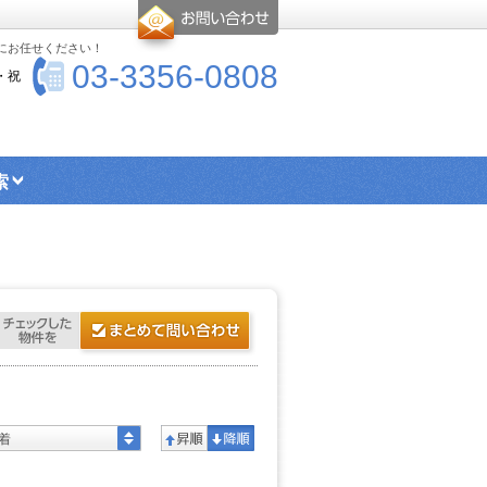
-にお任せください！
03-3356-0808
・祝
索
エリア検索
シングル向け物件
ス・トイレ別物件
楽器可物件
ー
高優賃とは
着