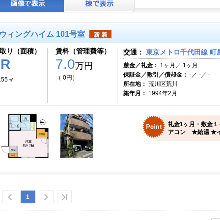
ウィングハイム 101号室
取り（面積）
賃料（管理費等）
交通：
東京メトロ千代田線 町屋
1R
7.0
万円
敷金／礼金：
1ヶ月／ 1ヶ月
保証金／敷引／償却金：
-／ -／ -
（ 0円）
.55㎡
所在地：
荒川区荒川
築年月：
1994年2月
礼金1ヶ月・敷金１
アコン ★給湯 ★イ
1