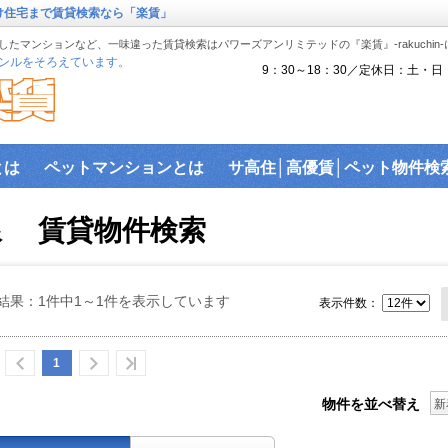
け住宅まで賃貸検索なら「楽賃」
たマンションなど、一味違った賃貸検索はパワーズアンリミテッドの『楽賃』-rakuchin
ンルをそろえています。
9：30～18：30／定休日：土・日
とは
ペットマンションとは
サ高住│高優賃│ペット物件検
『楽賃』賃貸物件沿線から検索
ペット可物件
沿線検索
線 賃貸物件検索
駅近物件
ハイセキュリティ物件
敷金礼金ゼロ物件
バ
ス│賃貸建物で利用可能なネットを調査！
建物ライブラリ
結果：1件中1～1件を表示しています
表示件数：
駐車場を探す。
1
物件を並べ替え
新