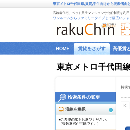
東京メトロ千代田線,賃貸,学生向けから高齢者向
高齢者住宅、ペット共生マンションや公的制度を利用し
ワンルームからファミリータイプまで幅広いジャ
HOME
賃貸をさがす
高優賃
『楽賃』賃貸物件エリアから検索
東京メトロ千代田
ファミリー向け物件
新築物件
インターネット設備事前確認サービ
検索
検索条件の変更
横浜市高齢者向け地域優良賃貸住宅
沿線を選択
■ご希望の駅をお選びください。
（複数選択が可能です。）