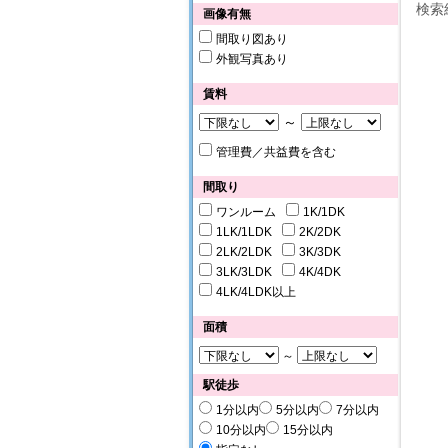
検索
画像有無
間取り図あり
外観写真あり
賃料
～
管理費／共益費を含む
間取り
ワンルーム
1K/1DK
1LK/1LDK
2K/2DK
2LK/2LDK
3K/3DK
3LK/3LDK
4K/4DK
4LK/4LDK以上
面積
～
駅徒歩
1分以内
5分以内
7分以内
10分以内
15分以内